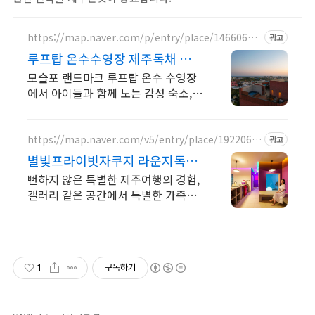
https://map.naver.com/p/entry/place/14660603
광고
78
루프탑 온수수영장 제주독채 제주
남쪽 럭셔리 힐링숙소
모슬포 랜드마크 루프탑 온수 수영장
에서 아이들과 함께 노는 감성 숙소,
바베큐시설 제주남쪽 중문 모슬포 여
행에 딱, 가족맞춤 독채숙소, 도보가능
맛집 편의시설
https://map.naver.com/v5/entry/place/1922063
광고
498
별빛프라이빗자쿠지 라운지독채
사진보다 더좋아요. 찐 리뷰
뻔하지 않은 특별한 제주여행의 경험,
갤러리 같은 공간에서 특별한 가족과
의 휴식 하늘보며 노천 자쿠지스파, 프
리미엄 인테리어, 노래방, 대형스크린,
넓은잔디정원
1
구독하기