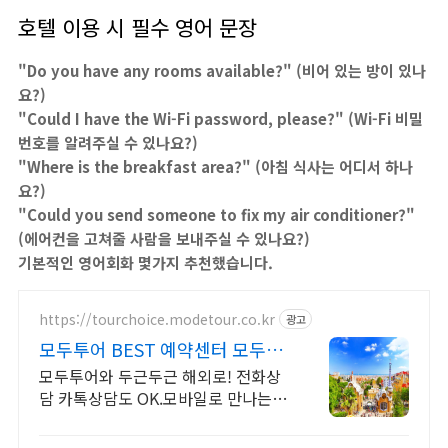
호텔 이용 시 필수 영어 문장
"Do you have any rooms available?" (
비어
있는
방이
있나
요
?)
"Could I have the Wi-Fi password, please?" (Wi-Fi
비밀
번호를
알려주실
수
있나요
?)
"Where is the breakfast area?" (
아침
식사는
어디서
하나
요
?)
"Could you send someone to fix my air conditioner?"
(
에어컨을
고쳐줄
사람을
보내주실
수
있나요
?)
기본적인 영어회화 몇가지 추천했습니다.
https://tourchoice.modetour.co.kr
광고
모두투어 BEST 예약센터 모두투
어와 두근두근 해외여행
모두투어와 두근두근 해외로! 전화상
담 카톡상담도 OK.모바일로 만나는
새로운 세계 2026년 해외여행은 모두
투어와 함께